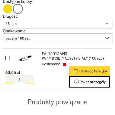
Dostępne kolory
Długość
keyboard_arrow_down
18 mm
Opakowanie
keyboard_arrow_down
paczka 100 szt.
PA-10018AN9
PA 1/18 CIĘTY CZYSTY BIAŁY (100 szt.)
Dostępność
shopping_cart
Dodaj do koszyka
60.65 zł
-
+
info
Pokaż szczegóły
Produkty powiązane