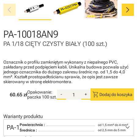
chevron_left
chevron_right
PA-10018AN9
PA 1/18 CIĘTY CZYSTY BIAŁY (100 szt.)
Oznacznik o profilu zamkniętym wykonany z niepalnego PVC,
zakładany przed podpięciem kabli. Unikalna budowa pozwala użyć
jednego oznacznika do dużego zakresu średnic np. od 1,5 do 4,0
mm². Kształt prostopadłościanu sprawia, że opis jest zawsze
skierowany w stronę elektromontera.
Opakowanie:
shopping_cart
60.65 zł
-
+
Dodaj do koszyka
paczka
100 szt.
Warianty produktu
keyboard_arrow_down
Powierzchnia :
od 1,5 mm² do 4 mm²
PA-1
Średnica :
od 2,5 mm do 5 mm