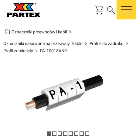
shopping_cart
search
m
home
chevron_right
Oznaczniki przewodów i kabli
chevron_right
chevron_right
Oznaczniki nasuwane na przewody i kable
Profile do zadruku
chevron_right
Profil zamknięty
PA-10018AN9