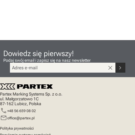
Dowiedz się pierwszy!
Podaj swój email i zapisz się na nasz newsletter
close
chevron_right
Partex Marking Systems Sp. z o.o.
ul. Małgorzatowo 1C
87-162 Lubicz, Polska
call
+48 56 659 08 02
mail
office@partex.pl
Polityka prywatności