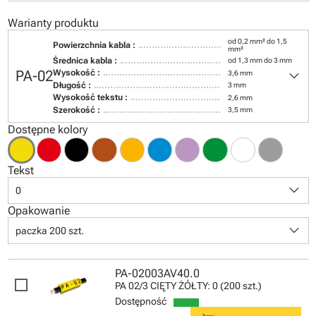
Warianty produktu
od 0,2 mm² do 1,5
Powierzchnia kabla :
mm²
Średnica kabla :
od 1,3 mm do 3 mm
keyboard_arrow_down
PA-02
Wysokość :
3,6 mm
Długość :
3 mm
Wysokość tekstu :
2,6 mm
Szerokość :
3,5 mm
Dostępne kolory
Tekst
keyboard_arrow_down
0
Opakowanie
keyboard_arrow_down
paczka 200 szt.
PA-02003AV40.0
PA 02/3 CIĘTY ŻÓŁTY: 0 (200 szt.)
Dostępność