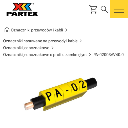
shopping_cart
search
m
home
chevron_right
Oznaczniki przewodów i kabli
chevron_right
Oznaczniki nasuwane na przewody i kable
chevron_right
Oznaczniki jednoznakowe
chevron_right
Oznaczniki jednoznakowe o profilu zamkniętym
PA-02003AV40.0