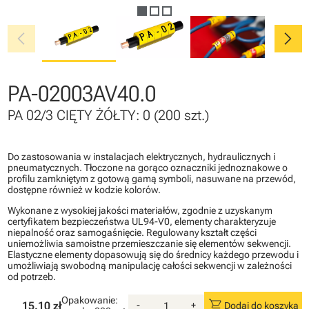
chevron_left
chevron_right
PA-02003AV40.0
PA 02/3 CIĘTY ŻÓŁTY: 0 (200 szt.)
Do zastosowania w instalacjach elektrycznych, hydraulicznych i
pneumatycznych. Tłoczone na gorąco oznaczniki jednoznakowe o
profilu zamkniętym z gotową gamą symboli, nasuwane na przewód,
dostępne również w kodzie kolorów.
Wykonane z wysokiej jakości materiałów, zgodnie z uzyskanym
certyfikatem bezpieczeństwa UL94-V0, elementy charakteryzuje
niepalność oraz samogaśnięcie. Regulowany kształt części
uniemożliwia samoistne przemieszczanie się elementów sekwencji.
Elastyczne elementy dopasowują się do średnicy każdego przewodu i
umożliwiają swobodną manipulację całości sekwencji w zależności
od potrzeb.
Opakowanie:
shopping_cart
15.10 zł
-
+
Dodaj do koszyka