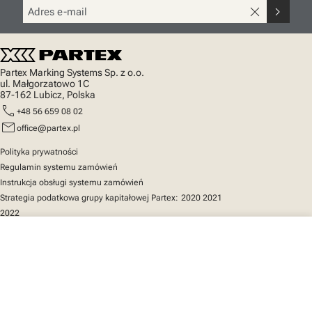
close
chevron_right
Partex Marking Systems Sp. z o.o.
ul. Małgorzatowo 1C
87-162 Lubicz, Polska
call
+48 56 659 08 02
mail
office@partex.pl
Polityka prywatności
Regulamin systemu zamówień
Instrukcja obsługi systemu zamówień
Strategia podatkowa grupy kapitałowej Partex:
2020
2021
2022
close
Twój koszyk
Szybki dostęp
Katalog produktów
MarkOnline
Aktualności