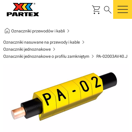
shopping_cart
search
m
home
chevron_right
Oznaczniki przewodów i kabli
chevron_right
Oznaczniki nasuwane na przewody i kable
chevron_right
Oznaczniki jednoznakowe
chevron_right
Oznaczniki jednoznakowe o profilu zamkniętym
PA-02003AV40.J