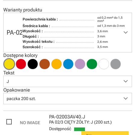
Warianty produktu
od 0,2 mm² do 1,5
Powierzchnia kabla :
mm²
Średnica kabla :
od 1,3 mm do 3 mm
keyboard_arrow_down
PA-02
Wysokość :
3,6 mm
Długość :
3 mm
Wysokość tekstu :
2,6 mm
Szerokość :
3,5 mm
Dostępne kolory
Tekst
keyboard_arrow_down
J
Opakowanie
keyboard_arrow_down
paczka 200 szt.
PA-02003AV40.J
PA 02/3 CIĘTY ŻÓŁTY: J (200 szt.)
Dostępność