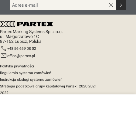
close
chevron_right
Partex Marking Systems Sp. z o.o.
ul. Małgorzatowo 1C
87-162 Lubicz, Polska
call
+48 56 659 08 02
mail
office@partex.pl
Polityka prywatności
Regulamin systemu zamówień
Instrukcja obsługi systemu zamówień
Strategia podatkowa grupy kapitałowej Partex:
2020
2021
2022
close
Twój koszyk
Szybki dostęp
Katalog produktów
MarkOnline
Aktualności