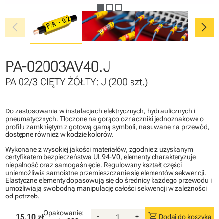
chevron_left
chevron_right
PA-02003AV40.J
PA 02/3 CIĘTY ŻÓŁTY: J (200 szt.)
Do zastosowania w instalacjach elektrycznych, hydraulicznych i
pneumatycznych. Tłoczone na gorąco oznaczniki jednoznakowe o
profilu zamkniętym z gotową gamą symboli, nasuwane na przewód,
dostępne również w kodzie kolorów.
Wykonane z wysokiej jakości materiałów, zgodnie z uzyskanym
certyfikatem bezpieczeństwa UL94-V0, elementy charakteryzuje
niepalność oraz samogaśnięcie. Regulowany kształt części
uniemożliwia samoistne przemieszczanie się elementów sekwencji.
Elastyczne elementy dopasowują się do średnicy każdego przewodu i
umożliwiają swobodną manipulację całości sekwencji w zależności
od potrzeb.
Opakowanie:
shopping_cart
15.10 zł
-
+
Dodaj do koszyka