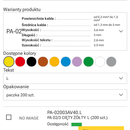
Warianty produktu
od 0,2 mm² do 1,5
Powierzchnia kabla :
mm²
Średnica kabla :
od 1,3 mm do 3 mm
keyboard_arrow_down
PA-02
Wysokość :
3,6 mm
Długość :
3 mm
Wysokość tekstu :
2,6 mm
Szerokość :
3,5 mm
Dostępne kolory
Tekst
keyboard_arrow_down
L
Opakowanie
keyboard_arrow_down
paczka 200 szt.
PA-02003AV40.L
PA 02/3 CIĘTY ŻÓŁTY: L (200 szt.)
Dostępność