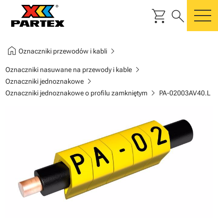
shopping_cart
search
m
home
chevron_right
Oznaczniki przewodów i kabli
chevron_right
Oznaczniki nasuwane na przewody i kable
chevron_right
Oznaczniki jednoznakowe
chevron_right
Oznaczniki jednoznakowe o profilu zamkniętym
PA-02003AV40.L