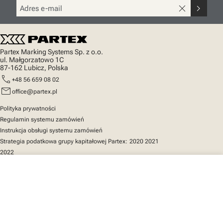
close
chevron_right
Partex Marking Systems Sp. z o.o.
ul. Małgorzatowo 1C
87-162 Lubicz, Polska
call
+48 56 659 08 02
mail
office@partex.pl
Polityka prywatności
Regulamin systemu zamówień
Instrukcja obsługi systemu zamówień
Strategia podatkowa grupy kapitałowej Partex:
2020
2021
2022
close
Twój koszyk
Szybki dostęp
Katalog produktów
MarkOnline
Aktualności