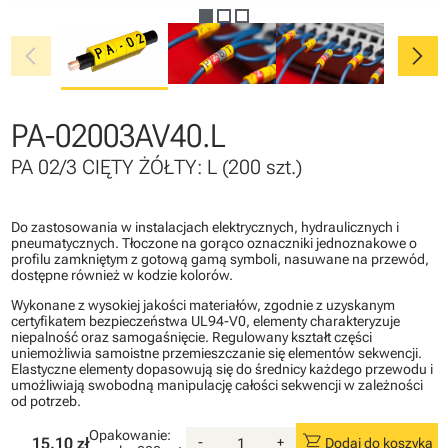
chevron_left
chevron_right
PA-02003AV40.L
PA 02/3 CIĘTY ŻÓŁTY: L (200 szt.)
Do zastosowania w instalacjach elektrycznych, hydraulicznych i
pneumatycznych. Tłoczone na gorąco oznaczniki jednoznakowe o
profilu zamkniętym z gotową gamą symboli, nasuwane na przewód,
dostępne również w kodzie kolorów.
Wykonane z wysokiej jakości materiałów, zgodnie z uzyskanym
certyfikatem bezpieczeństwa UL94-V0, elementy charakteryzuje
niepalność oraz samogaśnięcie. Regulowany kształt części
uniemożliwia samoistne przemieszczanie się elementów sekwencji.
Elastyczne elementy dopasowują się do średnicy każdego przewodu i
umożliwiają swobodną manipulację całości sekwencji w zależności
od potrzeb.
Opakowanie:
shopping_cart
15.10 zł
-
+
Dodaj do koszyka