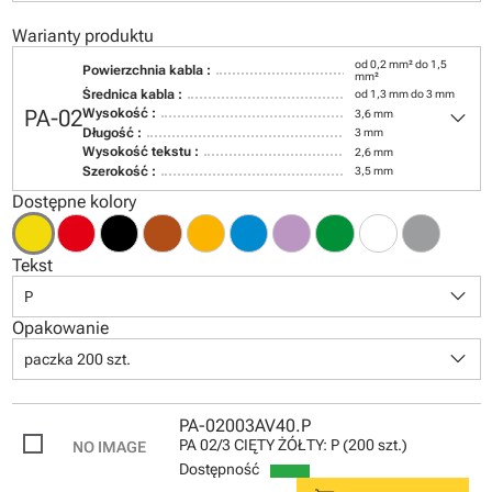
Warianty produktu
od 0,2 mm² do 1,5
Powierzchnia kabla :
mm²
Średnica kabla :
od 1,3 mm do 3 mm
keyboard_arrow_down
PA-02
Wysokość :
3,6 mm
Długość :
3 mm
Wysokość tekstu :
2,6 mm
Szerokość :
3,5 mm
Dostępne kolory
Tekst
keyboard_arrow_down
P
Opakowanie
keyboard_arrow_down
paczka 200 szt.
PA-02003AV40.P
PA 02/3 CIĘTY ŻÓŁTY: P (200 szt.)
Dostępność