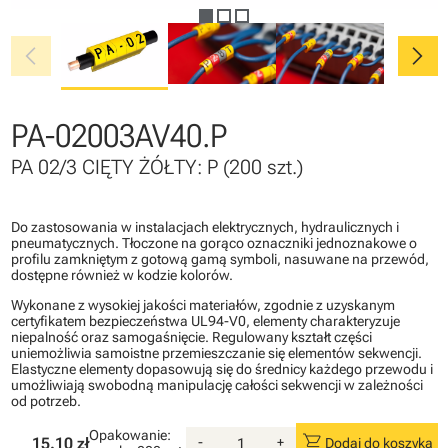
chevron_left
chevron_right
PA-02003AV40.P
PA 02/3 CIĘTY ŻÓŁTY: P (200 szt.)
Do zastosowania w instalacjach elektrycznych, hydraulicznych i
pneumatycznych. Tłoczone na gorąco oznaczniki jednoznakowe o
profilu zamkniętym z gotową gamą symboli, nasuwane na przewód,
dostępne również w kodzie kolorów.
Wykonane z wysokiej jakości materiałów, zgodnie z uzyskanym
certyfikatem bezpieczeństwa UL94-V0, elementy charakteryzuje
niepalność oraz samogaśnięcie. Regulowany kształt części
uniemożliwia samoistne przemieszczanie się elementów sekwencji.
Elastyczne elementy dopasowują się do średnicy każdego przewodu i
umożliwiają swobodną manipulację całości sekwencji w zależności
od potrzeb.
Opakowanie:
shopping_cart
15.10 zł
-
+
Dodaj do koszyka