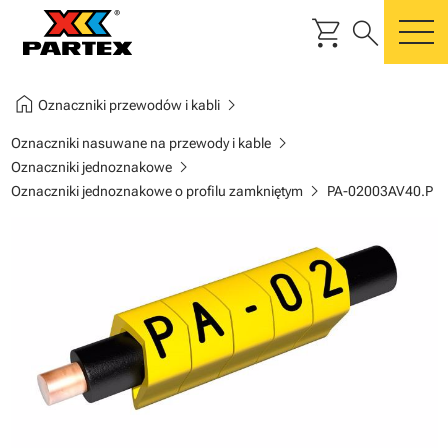
shopping_cart
search
m
home
chevron_right
Oznaczniki przewodów i kabli
chevron_right
Oznaczniki nasuwane na przewody i kable
chevron_right
Oznaczniki jednoznakowe
chevron_right
Oznaczniki jednoznakowe o profilu zamkniętym
PA-02003AV40.P