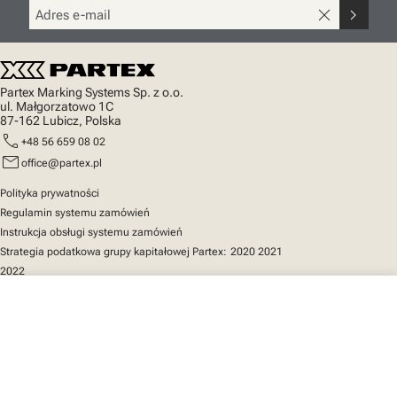
close
chevron_right
Partex Marking Systems Sp. z o.o.
ul. Małgorzatowo 1C
87-162 Lubicz, Polska
call
+48 56 659 08 02
mail
office@partex.pl
Polityka prywatności
Regulamin systemu zamówień
Instrukcja obsługi systemu zamówień
Strategia podatkowa grupy kapitałowej Partex:
2020
2021
2022
close
Twój koszyk
Szybki dostęp
Katalog produktów
MarkOnline
Aktualności