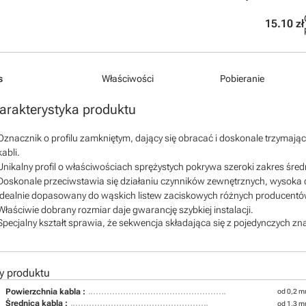
15.10 zł
s
Właściwości
Pobieranie
arakterystyka produktu
Oznacznik o profilu zamkniętym, dający się obracać i doskonale trzymaj
kabli.
Unikalny profil o właściwościach sprężystych pokrywa szeroki zakres śred
Doskonale przeciwstawia się działaniu czynników zewnętrznych, wysoka 
Idealnie dopasowany do wąskich listew zaciskowych różnych producent
Właściwie dobrany rozmiar daje gwarancję szybkiej instalacji.
Specjalny kształt sprawia, że sekwencja składająca się z pojedynczych zna
y produktu
Powierzchnia kabla :
od 0,2 m
Średnica kabla :
od 1,3 