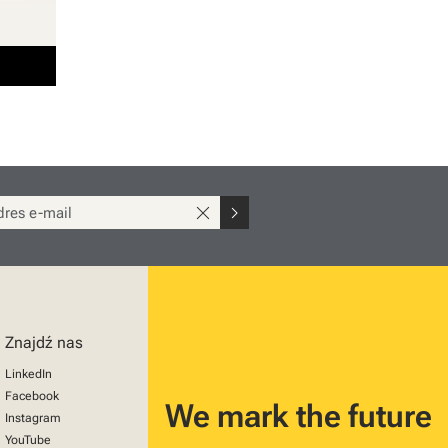
close
chevron_right
Znajdź nas
LinkedIn
Facebook
We mark the future
Instagram
YouTube