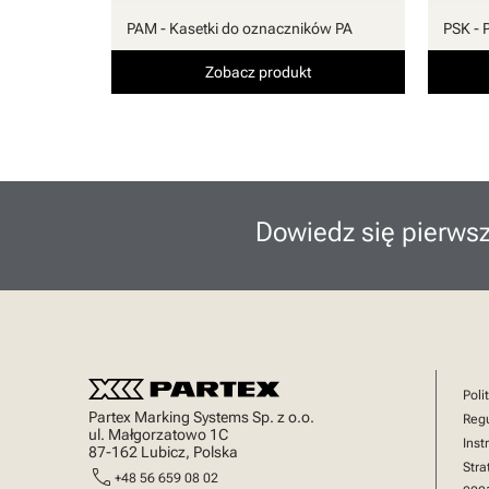
PAM - Kasetki do oznaczników PA
PSK - 
Zobacz produkt
Dowiedz się pierwsz
Poli
Partex Marking Systems Sp. z o.o.
Reg
ul. Małgorzatowo 1C
Inst
87-162 Lubicz, Polska
Stra
call
+48 56 659 08 02