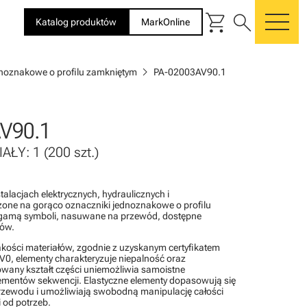
shopping_cart
search
Katalog produktów
MarkOnline
me
chevron_right
dnoznakowe o profilu zamkniętym
PA-02003AV90.1
V90.1
AŁY: 1 (200 szt.)
alacjach elektrycznych, hydraulicznych i
one na gorąco oznaczniki jednoznakowe o profilu
gamą symboli, nasuwane na przewód, dostępne
rów.
akości materiałów, zgodnie z uzyskanym certyfikatem
0, elementy charakteryzuje niepalność oraz
wany kształt części uniemożliwia samoistne
lementów sekwencji. Elastyczne elementy dopasowują się
rzewodu i umożliwiają swobodną manipulację całości
 od potrzeb.