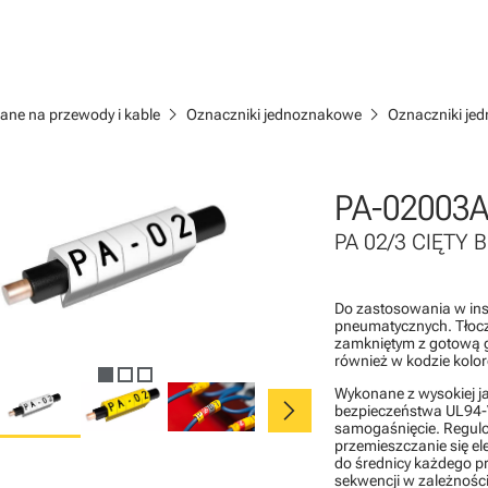
chevron_right
chevron_right
ane na przewody i kable
Oznaczniki jednoznakowe
Oznaczniki je
PA-02003A
PA 02/3 CIĘTY BI
Do zastosowania w inst
pneumatycznych. Tłocz
zamkniętym z gotową 
również w kodzie kolo
Wykonane z wysokiej j
chevron_right
bezpieczeństwa UL94-V
samogaśnięcie. Regulo
przemieszczanie się e
do średnicy każdego p
sekwencji w zależności