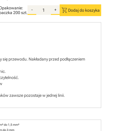
Opakowanie:
shopping_cart
-
+
Dodaj do koszyka
paczka
200 szt.
ący się przewodu. Nakładany przed podłączeniem
nic.
czytelność.
ów
ków zawsze pozostaje w jednej linii.
m² do 1,5 mm²
mm do 3 mm