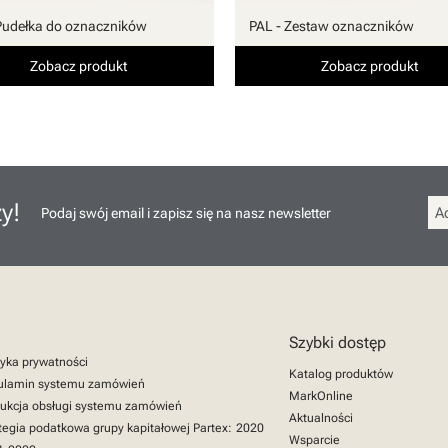
Pudełka do oznaczników
PAL - Zestaw oznaczników
Zobacz produkt
Zobacz produkt
y!
Podaj swój email i zapisz się na nasz newsletter
Szybki dostęp
tyka prywatności
Katalog produktów
ulamin systemu zamówień
MarkOnline
rukcja obsługi systemu zamówień
Aktualności
tegia podatkowa grupy kapitałowej Partex:
2020
Wsparcie