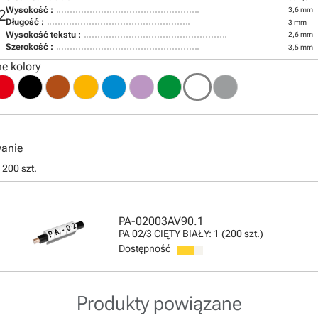
Wysokość :
3,6 mm
2
Długość :
3 mm
Wysokość tekstu :
2,6 mm
Szerokość :
3,5 mm
e kolory
anie
 200 szt.
PA-02003AV90.1
PA 02/3 CIĘTY BIAŁY: 1 (200 szt.)
Dostępność
Produkty powiązane