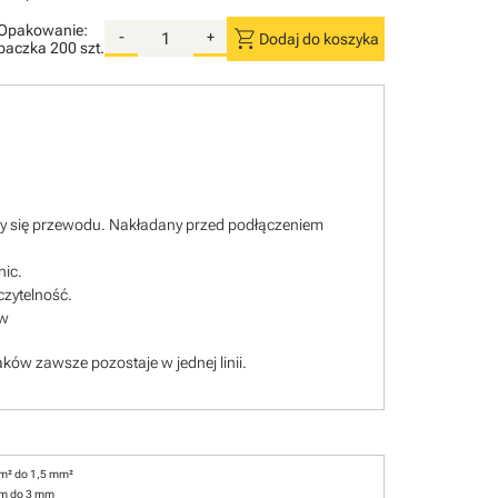
Opakowanie:
shopping_cart
-
+
Dodaj do koszyka
paczka
200 szt.
ący się przewodu. Nakładany przed podłączeniem
nic.
czytelność.
ów
ków zawsze pozostaje w jednej linii.
m² do 1,5 mm²
mm do 3 mm