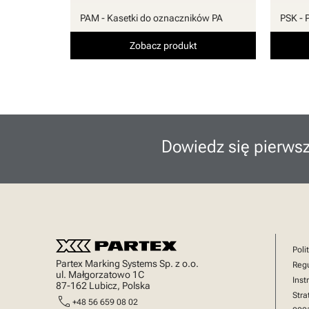
PAM - Kasetki do oznaczników PA
PSK - 
Zobacz produkt
Dowiedz się pierwsz
Poli
Partex Marking Systems Sp. z o.o.
Reg
ul. Małgorzatowo 1C
Inst
87-162 Lubicz, Polska
Stra
call
+48 56 659 08 02