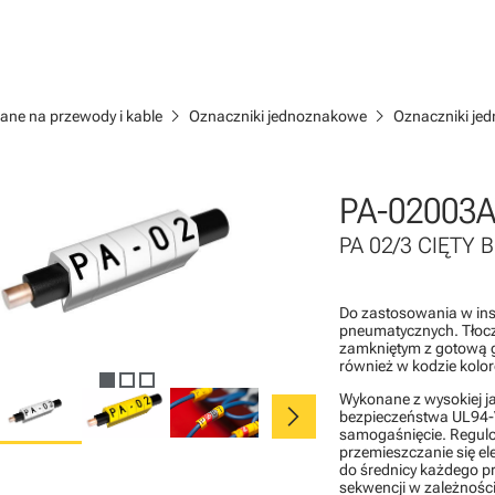
chevron_right
chevron_right
ane na przewody i kable
Oznaczniki jednoznakowe
Oznaczniki je
PA-02003
PA 02/3 CIĘTY B
Do zastosowania w inst
pneumatycznych. Tłocz
zamkniętym z gotową 
również w kodzie kolo
Wykonane z wysokiej j
chevron_right
bezpieczeństwa UL94-V
samogaśnięcie. Regulo
przemieszczanie się e
do średnicy każdego p
sekwencji w zależności