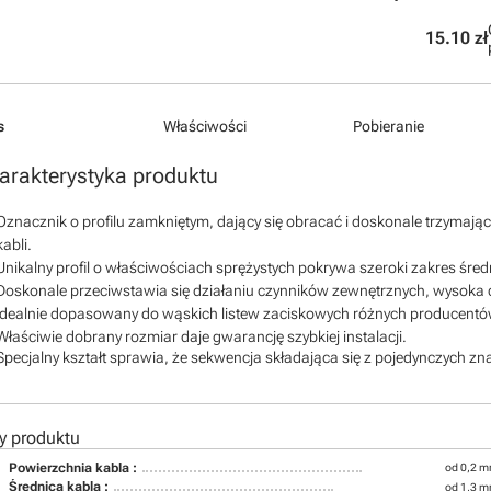
15.10 zł
s
Właściwości
Pobieranie
arakterystyka produktu
Oznacznik o profilu zamkniętym, dający się obracać i doskonale trzymaj
kabli.
Unikalny profil o właściwościach sprężystych pokrywa szeroki zakres śred
Doskonale przeciwstawia się działaniu czynników zewnętrznych, wysoka 
Idealnie dopasowany do wąskich listew zaciskowych różnych producent
Właściwie dobrany rozmiar daje gwarancję szybkiej instalacji.
Specjalny kształt sprawia, że sekwencja składająca się z pojedynczych zna
y produktu
Powierzchnia kabla :
od 0,2 m
Średnica kabla :
od 1,3 