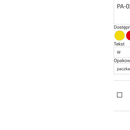
PA-0
Dostępn
Tekst
W
Opakow
paczka