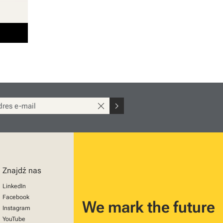
close
chevron_right
Znajdź nas
LinkedIn
Facebook
We mark the future
Instagram
YouTube