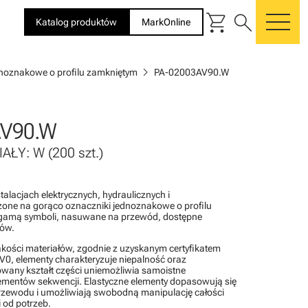
shopping_cart
search
Katalog produktów
MarkOnline
me
chevron_right
dnoznakowe o profilu zamkniętym
PA-02003AV90.W
AV90.W
IAŁY: W (200 szt.)
alacjach elektrycznych, hydraulicznych i
one na gorąco oznaczniki jednoznakowe o profilu
gamą symboli, nasuwane na przewód, dostępne
rów.
akości materiałów, zgodnie z uzyskanym certyfikatem
0, elementy charakteryzuje niepalność oraz
wany kształt części uniemożliwia samoistne
lementów sekwencji. Elastyczne elementy dopasowują się
rzewodu i umożliwiają swobodną manipulację całości
 od potrzeb.