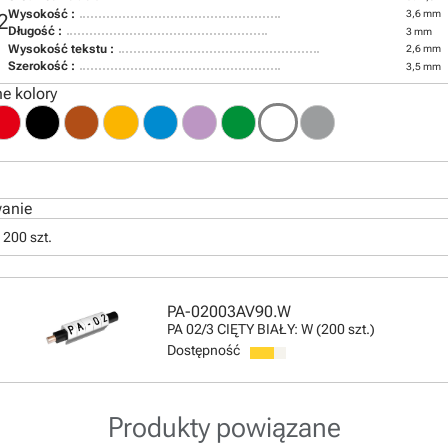
Wysokość :
3,6 mm
2
Długość :
3 mm
Wysokość tekstu :
2,6 mm
Szerokość :
3,5 mm
e kolory
anie
 200 szt.
PA-02003AV90.W
PA 02/3 CIĘTY BIAŁY: W (200 szt.)
Dostępność
Produkty powiązane