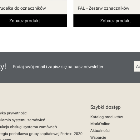
Pudełka do oznaczników
PAL - Zestaw oznaczników
Zobacz produkt
Zobacz produkt
y!
Podaj swój email i zapisz się na nasz newsletter
Szybki dostęp
tyka prywatności
Katalog produktów
ulamin systemu zamówień
MarkOnline
rukcja obsługi systemu zamówień
Aktualności
tegia podatkowa grupy kapitałowej Partex:
2020
Wsparcie