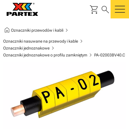
shopping_cart
search
m
home
chevron_right
Oznaczniki przewodów i kabli
chevron_right
Oznaczniki nasuwane na przewody i kable
chevron_right
Oznaczniki jednoznakowe
chevron_right
Oznaczniki jednoznakowe o profilu zamkniętym
PA-02003BV40.C