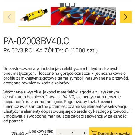
chevron_left
chevron_right
PA-02003BV40.C
PA 02/3 ROLKA ŻÓŁTY: C (1000 szt.)
Do zastosowania w instalacjach elektrycznych, hydraulicznych i
pneumatycznych. Tłoczone na gorąco oznaczniki jednoznakowe o
profilu zamkniętym z gotową gamą symboli, nasuwane na przewód,
dostępne również w kodzie kolorów.
Wykonane z wysokiej jakości materiałów, zgodnie z uzyskanym
certyfikatem bezpieczeństwa UL94-V0, elementy charakteryzuje
niepalność oraz samogaśnięcie. Regulowany kształt części
uniemożliwia samoistne przemieszczanie się elementów sekwencji.
Elastyczne elementy dopasowują się do średnicy każdego przewodu i
umożliwiają swobodną manipulację całości sekwencji w zależności
od potrzeb.
Opakowanie:
shopping_cart
75.44 zł
-
+
Dodaj do koszyka