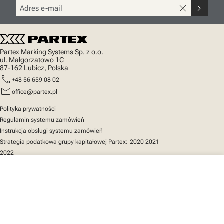
close
chevron_right
Partex Marking Systems Sp. z o.o.
ul. Małgorzatowo 1C
87-162 Lubicz, Polska
call
+48 56 659 08 02
mail
office@partex.pl
Polityka prywatności
Regulamin systemu zamówień
Instrukcja obsługi systemu zamówień
Strategia podatkowa grupy kapitałowej Partex:
2020
2021
2022
close
Twój koszyk
Szybki dostęp
Katalog produktów
MarkOnline
Aktualności