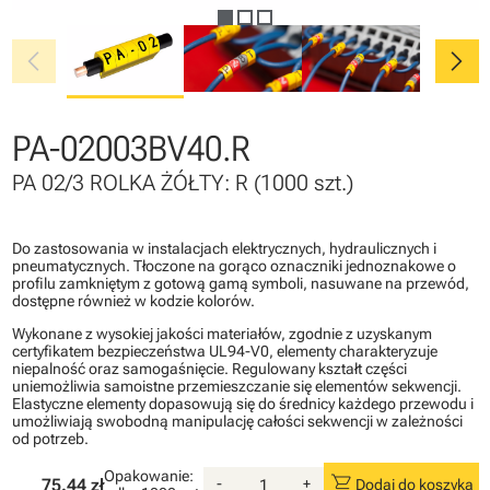
chevron_left
chevron_right
PA-02003BV40.R
PA 02/3 ROLKA ŻÓŁTY: R (1000 szt.)
Do zastosowania w instalacjach elektrycznych, hydraulicznych i
pneumatycznych. Tłoczone na gorąco oznaczniki jednoznakowe o
profilu zamkniętym z gotową gamą symboli, nasuwane na przewód,
dostępne również w kodzie kolorów.
Wykonane z wysokiej jakości materiałów, zgodnie z uzyskanym
certyfikatem bezpieczeństwa UL94-V0, elementy charakteryzuje
niepalność oraz samogaśnięcie. Regulowany kształt części
uniemożliwia samoistne przemieszczanie się elementów sekwencji.
Elastyczne elementy dopasowują się do średnicy każdego przewodu i
umożliwiają swobodną manipulację całości sekwencji w zależności
od potrzeb.
Opakowanie:
shopping_cart
75.44 zł
-
+
Dodaj do koszyka