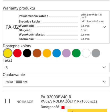
Warianty produktu
od 0,2 mm² do 1,5
Powierzchnia kabla :
mm²
Średnica kabla :
od 1,3 mm do 3 mm
keyboard_arrow_down
PA-02
Wysokość :
3,6 mm
Długość :
3 mm
Wysokość tekstu :
2,6 mm
Szerokość :
3,5 mm
Dostępne kolory
Tekst
keyboard_arrow_down
R
Opakowanie
keyboard_arrow_down
rolka 1000 szt.
PA-02003BV40.R
PA 02/3 ROLKA ŻÓŁTY: R (1000 szt.)
Dostępność