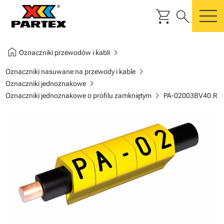
shopping_cart
search
m
home
chevron_right
Oznaczniki przewodów i kabli
chevron_right
Oznaczniki nasuwane na przewody i kable
chevron_right
Oznaczniki jednoznakowe
chevron_right
Oznaczniki jednoznakowe o profilu zamkniętym
PA-02003BV40.R