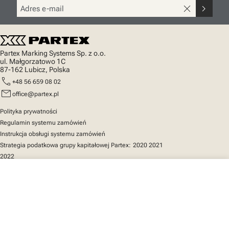
close
chevron_right
Partex Marking Systems Sp. z o.o.
ul. Małgorzatowo 1C
87-162 Lubicz, Polska
call
+48 56 659 08 02
mail
office@partex.pl
Polityka prywatności
Regulamin systemu zamówień
Instrukcja obsługi systemu zamówień
Strategia podatkowa grupy kapitałowej Partex:
2020
2021
2022
close
Twój koszyk
Szybki dostęp
Katalog produktów
MarkOnline
Aktualności