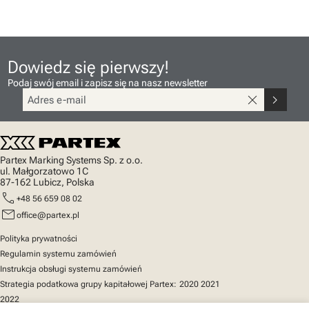
Dowiedz się pierwszy!
Podaj swój email i zapisz się na nasz newsletter
close
chevron_right
Partex Marking Systems Sp. z o.o.
ul. Małgorzatowo 1C
87-162 Lubicz, Polska
call
+48 56 659 08 02
mail
office@partex.pl
Polityka prywatności
Regulamin systemu zamówień
Instrukcja obsługi systemu zamówień
Strategia podatkowa grupy kapitałowej Partex:
2020
2021
2022