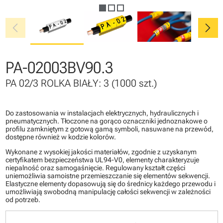
chevron_left
chevron_right
PA-02003BV90.3
PA 02/3 ROLKA BIAŁY: 3 (1000 szt.)
Do zastosowania w instalacjach elektrycznych, hydraulicznych i
pneumatycznych. Tłoczone na gorąco oznaczniki jednoznakowe o
profilu zamkniętym z gotową gamą symboli, nasuwane na przewód,
dostępne również w kodzie kolorów.
Wykonane z wysokiej jakości materiałów, zgodnie z uzyskanym
certyfikatem bezpieczeństwa UL94-V0, elementy charakteryzuje
niepalność oraz samogaśnięcie. Regulowany kształt części
uniemożliwia samoistne przemieszczanie się elementów sekwencji.
Elastyczne elementy dopasowują się do średnicy każdego przewodu i
umożliwiają swobodną manipulację całości sekwencji w zależności
od potrzeb.