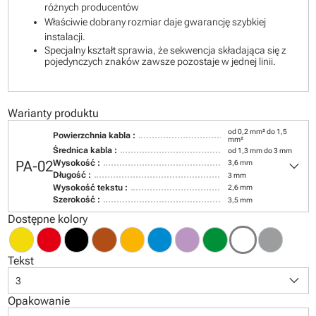
różnych producentów
Właściwie dobrany rozmiar daje gwarancję szybkiej
instalacji.
Specjalny kształt sprawia, że sekwencja składająca się z
pojedynczych znaków zawsze pozostaje w jednej linii.
Warianty produktu
od 0,2 mm² do 1,5
Powierzchnia kabla :
mm²
Średnica kabla :
od 1,3 mm do 3 mm
keyboard_arrow_down
PA-02
Wysokość :
3,6 mm
Długość :
3 mm
Wysokość tekstu :
2,6 mm
Szerokość :
3,5 mm
Dostępne kolory
Tekst
keyboard_arrow_down
3
Opakowanie