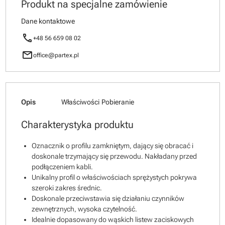
Produkt na specjalne zamówienie
Dane kontaktowe
call
+48 56 659 08 02
mail
office@partex.pl
Opis
Właściwości
Pobieranie
Charakterystyka produktu
Oznacznik o profilu zamkniętym, dający się obracać i
doskonale trzymający się przewodu. Nakładany przed
podłączeniem kabli.
Unikalny profil o właściwościach sprężystych pokrywa
szeroki zakres średnic.
Doskonale przeciwstawia się działaniu czynników
zewnętrznych, wysoka czytelność.
Idealnie dopasowany do wąskich listew zaciskowych