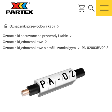
shopping_cart
search
m
home
chevron_right
Oznaczniki przewodów i kabli
chevron_right
Oznaczniki nasuwane na przewody i kable
chevron_right
Oznaczniki jednoznakowe
chevron_right
Oznaczniki jednoznakowe o profilu zamkniętym
PA-02003BV90.3