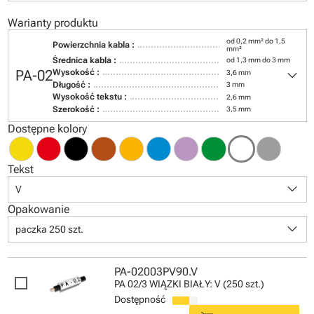
Warianty produktu
od 0,2 mm² do 1,5
Powierzchnia kabla :
mm²
Średnica kabla :
od 1,3 mm do 3 mm
keyboard_arrow_down
PA-02
Wysokość :
3,6 mm
Długość :
3 mm
Wysokość tekstu :
2,6 mm
Szerokość :
3,5 mm
Dostępne kolory
Tekst
keyboard_arrow_down
V
Opakowanie
keyboard_arrow_down
paczka 250 szt.
PA-02003PV90.V
PA 02/3 WIĄZKI BIAŁY: V (250 szt.)
Dostępność