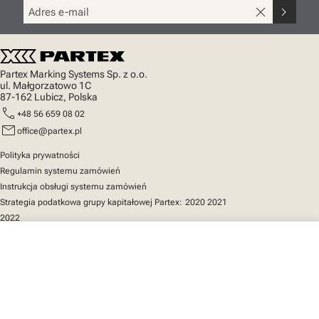
close
chevron_right
Partex Marking Systems Sp. z o.o.
ul. Małgorzatowo 1C
87-162 Lubicz, Polska
call
+48 56 659 08 02
mail
office@partex.pl
Polityka prywatności
Regulamin systemu zamówień
Instrukcja obsługi systemu zamówień
Strategia podatkowa grupy kapitałowej Partex:
2020
2021
2022
close
Twój koszyk
Szybki dostęp
Katalog produktów
MarkOnline
Aktualności