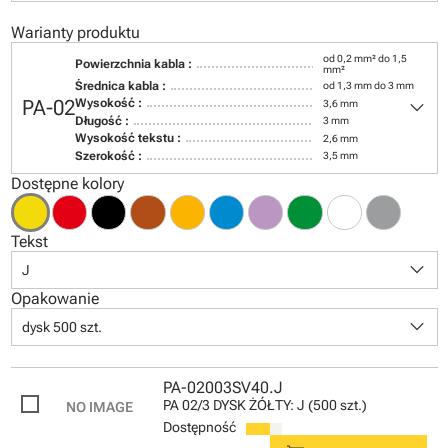
Warianty produktu
od 0,2 mm² do 1,5
Powierzchnia kabla :
mm²
Średnica kabla :
od 1,3 mm do 3 mm
keyboard_arrow_down
PA-02
Wysokość :
3,6 mm
Długość :
3 mm
Wysokość tekstu :
2,6 mm
Szerokość :
3,5 mm
Dostępne kolory
Tekst
keyboard_arrow_down
J
Opakowanie
keyboard_arrow_down
dysk 500 szt.
PA-02003SV40.J
PA 02/3 DYSK ŻÓŁTY: J (500 szt.)
Dostępność