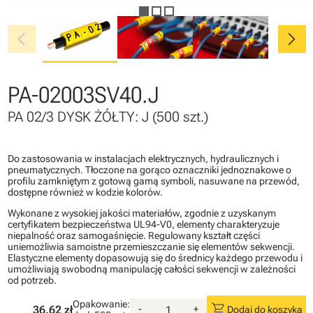
chevron_left
chevron_right
PA-02003SV40.J
PA 02/3 DYSK ŻÓŁTY: J (500 szt.)
Do zastosowania w instalacjach elektrycznych, hydraulicznych i
pneumatycznych. Tłoczone na gorąco oznaczniki jednoznakowe o
profilu zamkniętym z gotową gamą symboli, nasuwane na przewód,
dostępne również w kodzie kolorów.
Wykonane z wysokiej jakości materiałów, zgodnie z uzyskanym
certyfikatem bezpieczeństwa UL94-V0, elementy charakteryzuje
niepalność oraz samogaśnięcie. Regulowany kształt części
uniemożliwia samoistne przemieszczanie się elementów sekwencji.
Elastyczne elementy dopasowują się do średnicy każdego przewodu i
umożliwiają swobodną manipulację całości sekwencji w zależności
od potrzeb.
Opakowanie:
shopping_cart
36.62 zł
-
+
Dodaj do koszyka