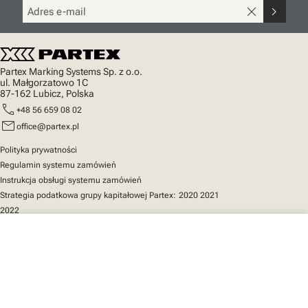
close
chevron_right
Partex Marking Systems Sp. z o.o.
ul. Małgorzatowo 1C
87-162 Lubicz, Polska
call
+48 56 659 08 02
mail
office@partex.pl
Polityka prywatności
Regulamin systemu zamówień
Instrukcja obsługi systemu zamówień
Strategia podatkowa grupy kapitałowej Partex:
2020
2021
2022
close
Twój koszyk
Szybki dostęp
Katalog produktów
MarkOnline
Aktualności