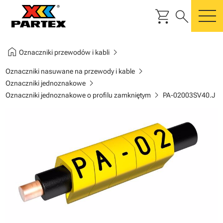
shopping_cart
search
m
home
chevron_right
Oznaczniki przewodów i kabli
chevron_right
Oznaczniki nasuwane na przewody i kable
chevron_right
Oznaczniki jednoznakowe
chevron_right
Oznaczniki jednoznakowe o profilu zamkniętym
PA-02003SV40.J