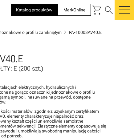
shopping_cart
search
Katalog produktów
MarkOnline
me
chevron_right
dnoznakowe o profilu zamkniętym
PA-10003AV40.E
V40.E
TY: E (200 szt.)
alacjach elektrycznych, hydraulicznych i
one na gorąco oznaczniki jednoznakowe o profilu
gamą symboli, nasuwane na przewód, dostępne
rów.
akości materiałów, zgodnie z uzyskanym certyfikatem
0, elementy charakteryzuje niepalność oraz
wany kształt części uniemożliwia samoistne
lementów sekwencji. Elastyczne elementy dopasowują się
rzewodu i umożliwiają swobodną manipulację całości
 od potrzeb.