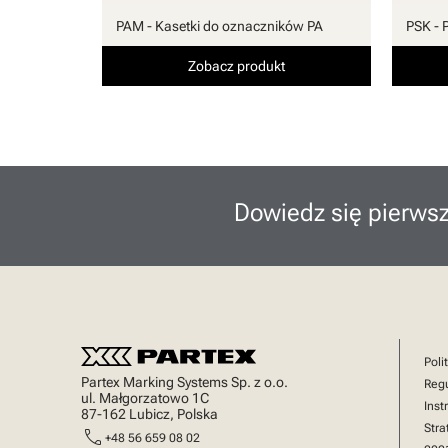
PAM - Kasetki do oznaczników PA
PSK - 
Zobacz produkt
Dowiedz się pierwsz
Poli
Partex Marking Systems Sp. z o.o.
Reg
ul. Małgorzatowo 1C
Inst
87-162 Lubicz, Polska
Stra
call
+48 56 659 08 02