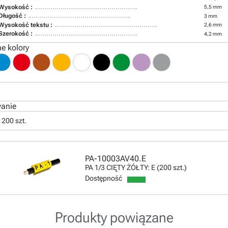
Wysokość :
5,5 mm
Długość :
3 mm
Wysokość tekstu :
2,6 mm
Szerokość :
4,2 mm
e kolory
anie
 200 szt.
PA-10003AV40.E
PA 1/3 CIĘTY ŻÓŁTY: E (200 szt.)
Dostępność
Produkty powiązane