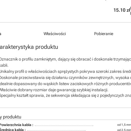
15.10 zł
s
Właściwości
Pobieranie
arakterystyka produktu
Oznacznik o profilu zamkniętym, dający się obracać i doskonale trzymaj
kabli.
Unikalny profil o właściwościach sprężystych pokrywa szeroki zakres śred
Doskonale przeciwstawia się działaniu czynników zewnętrznych, wysoka 
Idealnie dopasowany do wąskich listew zaciskowych różnych producent
Właściwie dobrany rozmiar daje gwarancję szybkiej instalacji.
Specjalny kształt sprawia, że sekwencja składająca się z pojedynczych zna
y produktu
Powierzchnia kabla :
od 1,5 mm
Średnica kabla :
od 2,5 m