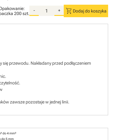
Opakowanie:
shopping_cart
-
+
Dodaj do koszyka
paczka
200 szt.
ący się przewodu. Nakładany przed podłączeniem
nic.
czytelność.
ów
ków zawsze pozostaje w jednej linii.
² do 4 mm²
m do 5 mm