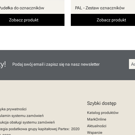
Pudełka do oznaczników
PAL - Zestaw oznaczników
Zobacz produkt
Zobacz produkt
y!
Podaj swój email i zapisz się na nasz newsletter
Szybki dostęp
tyka prywatności
Katalog produktów
ulamin systemu zamówień
MarkOnline
rukcja obsługi systemu zamówień
Aktualności
tegia podatkowa grupy kapitałowej Partex:
2020
Wsparcie