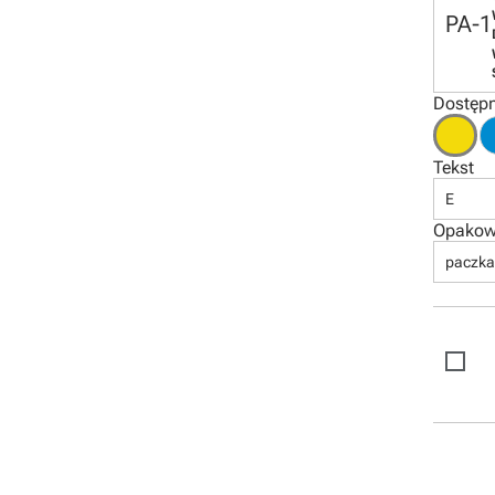
PA-1
Dostępn
Tekst
E
Opakow
paczka