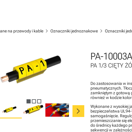
chevron_right
chevron_right
ane na przewody i kable
Oznaczniki jednoznakowe
Oznaczniki je
PA-10003A
PA 1/3 CIĘTY ŻÓŁ
Do zastosowania w inst
pneumatycznych. Tłocz
zamkniętym z gotową 
również w kodzie kolo
Wykonane z wysokiej j
chevron_right
bezpieczeństwa UL94-V
samogaśnięcie. Regulo
przemieszczanie się e
do średnicy każdego p
sekwencji w zależności