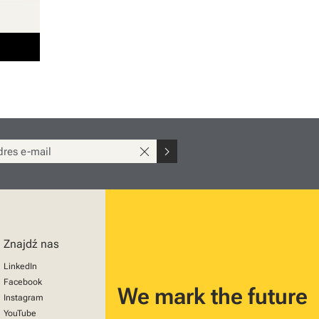
close
chevron_right
Znajdź nas
LinkedIn
Facebook
We mark the future
Instagram
YouTube