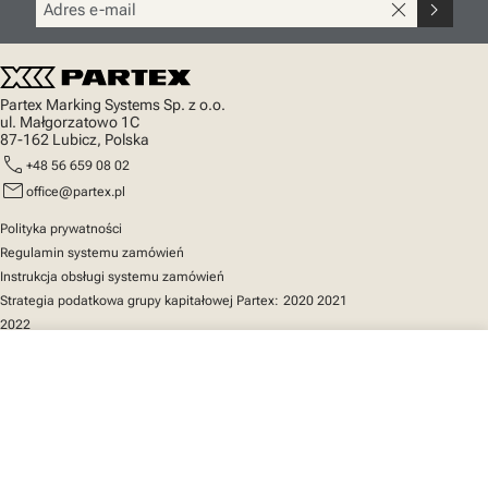
close
chevron_right
Partex Marking Systems Sp. z o.o.
ul. Małgorzatowo 1C
87-162 Lubicz, Polska
call
+48 56 659 08 02
mail
office@partex.pl
Polityka prywatności
Regulamin systemu zamówień
Instrukcja obsługi systemu zamówień
Strategia podatkowa grupy kapitałowej Partex:
2020
2021
2022
close
Twój koszyk
Szybki dostęp
Katalog produktów
MarkOnline
Aktualności