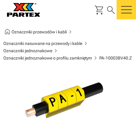
shopping_cart
search
m
home
chevron_right
Oznaczniki przewodów i kabli
chevron_right
Oznaczniki nasuwane na przewody i kable
chevron_right
Oznaczniki jednoznakowe
chevron_right
Oznaczniki jednoznakowe o profilu zamkniętym
PA-10003BV40.Z