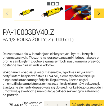
chevron_left
chevron_right
PA-10003BV40.Z
PA 1/3 ROLKA ŻÓŁTY: Z (1000 szt.)
Do zastosowania w instalacjach elektrycznych, hydraulicznych i
pneumatycznych. Tłoczone na gorąco oznaczniki jednoznakowe o
profilu zamkniętym z gotową gamą symboli, nasuwane na przewód,
dostępne również w kodzie kolorów.
Wykonane z wysokiej jakości materiałów, zgodnie z uzyskanym
certyfikatem bezpieczeństwa UL94-V0, elementy charakteryzuje
niepalność oraz samogaśnięcie. Regulowany kształt części
uniemożliwia samoistne przemieszczanie się elementów sekwencji.
Elastyczne elementy dopasowują się do średnicy każdego przewodu i
umożliwiają swobodną manipulację całości sekwencji w zależności
od potrzeb.
Opakowanie:
shopping_cart
75.44 zł
-
+
Dodaj do koszyka