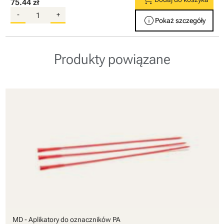
75.44 zł
-
+
info
Pokaż szczegóły
Produkty powiązane
MD - Aplikatory do oznaczników PA