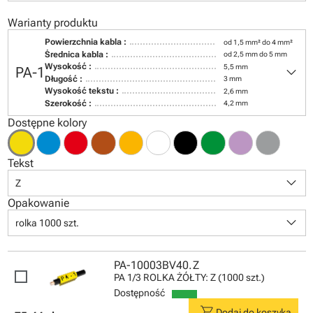
Warianty produktu
Powierzchnia kabla :
od 1,5 mm² do 4 mm²
Średnica kabla :
od 2,5 mm do 5 mm
keyboard_arrow_down
Wysokość :
5,5 mm
PA-1
Długość :
3 mm
Wysokość tekstu :
2,6 mm
Szerokość :
4,2 mm
Dostępne kolory
Tekst
keyboard_arrow_down
Z
Opakowanie
keyboard_arrow_down
rolka 1000 szt.
PA-10003BV40.Z
PA 1/3 ROLKA ŻÓŁTY: Z (1000 szt.)
Dostępność
shopping_cart
Dodaj do koszyka