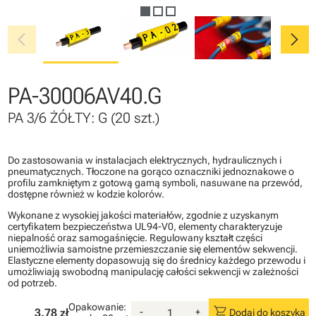
chevron_left
chevron_right
PA-30006AV40.G
PA 3/6 ŻÓŁTY: G (20 szt.)
Do zastosowania w instalacjach elektrycznych, hydraulicznych i
pneumatycznych. Tłoczone na gorąco oznaczniki jednoznakowe o
profilu zamkniętym z gotową gamą symboli, nasuwane na przewód,
dostępne również w kodzie kolorów.
Wykonane z wysokiej jakości materiałów, zgodnie z uzyskanym
certyfikatem bezpieczeństwa UL94-V0, elementy charakteryzuje
niepalność oraz samogaśnięcie. Regulowany kształt części
uniemożliwia samoistne przemieszczanie się elementów sekwencji.
Elastyczne elementy dopasowują się do średnicy każdego przewodu i
umożliwiają swobodną manipulację całości sekwencji w zależności
od potrzeb.
Opakowanie:
shopping_cart
3.78 zł
-
+
Dodaj do koszyka