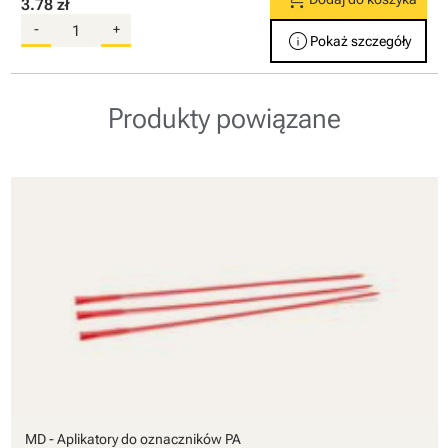
3.78 zł
-
+
info
Pokaż szczegóły
Produkty powiązane
MD - Aplikatory do oznaczników PA