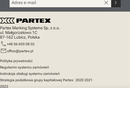
close
chevron_right
Partex Marking Systems Sp. z o.o.
ul. Małgorzatowo 1C
87-162 Lubicz, Polska
call
+48 56 659 08 02
mail
office@partex.pl
Polityka prywatności
Regulamin systemu zamówień
Instrukcja obsługi systemu zamówień
Strategia podatkowa grupy kapitałowej Partex:
2020
2021
2022
close
Twój koszyk
Szybki dostęp
Katalog produktów
MarkOnline
Aktualności