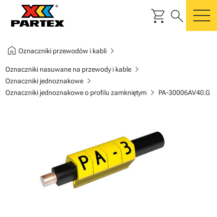
shopping_cart
search
m
home
chevron_right
Oznaczniki przewodów i kabli
chevron_right
Oznaczniki nasuwane na przewody i kable
chevron_right
Oznaczniki jednoznakowe
chevron_right
Oznaczniki jednoznakowe o profilu zamkniętym
PA-30006AV40.G