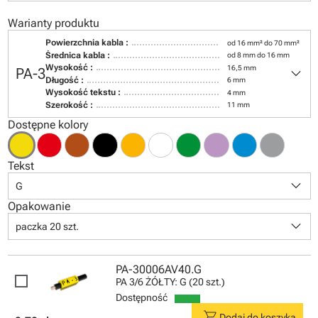
Warianty produktu
Powierzchnia kabla :
od 16 mm² do 70 mm²
Średnica kabla :
od 8 mm do 16 mm
keyboard_arrow_down
Wysokość :
16,5 mm
PA-3
Długość :
6 mm
Wysokość tekstu :
4 mm
Szerokość :
11 mm
Dostępne kolory
Tekst
keyboard_arrow_down
G
Opakowanie
keyboard_arrow_down
paczka 20 szt.
PA-30006AV40.G
PA 3/6 ŻÓŁTY: G (20 szt.)
Dostępność
shopping_cart
Dodaj do koszyka