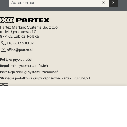
close
chevron_right
Partex Marking Systems Sp. z o.o.
ul. Małgorzatowo 1C
87-162 Lubicz, Polska
call
+48 56 659 08 02
mail
office@partex.pl
Polityka prywatności
Regulamin systemu zamówień
Instrukcja obsługi systemu zamówień
Strategia podatkowa grupy kapitałowej Partex:
2020
2021
2022
close
Twój koszyk
Szybki dostęp
Katalog produktów
MarkOnline
Aktualności