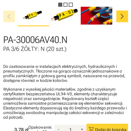
chevron_left
chevron_right
PA-30006AV40.N
PA 3/6 ŻÓŁTY: N (20 szt.)
Do zastosowania w instalacjach elektrycznych, hydraulicznych i
pneumatycznych. Tłoczone na gorąco oznaczniki jednoznakowe o
profilu zamkniętym z gotową gamą symboli, nasuwane na przewód,
dostępne również w kodzie kolorów.
Wykonane z wysokiej jakości materiałów, zgodnie z uzyskanym
certyfikatem bezpieczeństwa UL94-V0, elementy charakteryzuje
niepalność oraz samogaśnięcie. Regulowany kształt części
uniemożliwia samoistne przemieszczanie się elementów sekwencji.
Elastyczne elementy dopasowują się do średnicy każdego przewodu i
umożliwiają swobodną manipulację całości sekwencji w zależności
od potrzeb.
Opakowanie:
shopping_cart
3.78 zł
-
+
Dodaj do koszyka