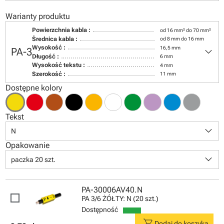
Warianty produktu
Powierzchnia kabla :
od 16 mm² do 70 mm²
Średnica kabla :
od 8 mm do 16 mm
keyboard_arrow_down
Wysokość :
16,5 mm
PA-3
Długość :
6 mm
Wysokość tekstu :
4 mm
Szerokość :
11 mm
Dostępne kolory
Tekst
keyboard_arrow_down
N
Opakowanie
keyboard_arrow_down
paczka 20 szt.
PA-30006AV40.N
PA 3/6 ŻÓŁTY: N (20 szt.)
Dostępność
shopping_cart
Dodaj do koszyka