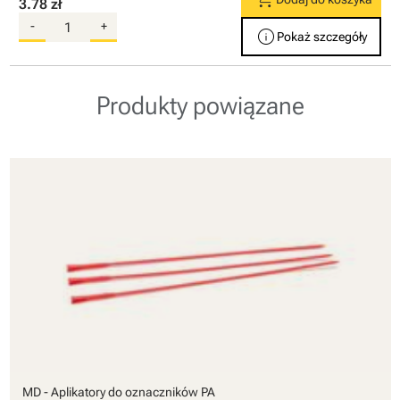
3.78 zł
-
+
info
Pokaż szczegóły
Produkty powiązane
MD - Aplikatory do oznaczników PA