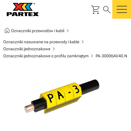
shopping_cart
search
m
home
chevron_right
Oznaczniki przewodów i kabli
chevron_right
Oznaczniki nasuwane na przewody i kable
chevron_right
Oznaczniki jednoznakowe
chevron_right
Oznaczniki jednoznakowe o profilu zamkniętym
PA-30006AV40.N