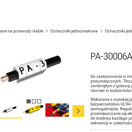
chevron_right
chevron_right
ane na przewody i kable
Oznaczniki jednoznakowe
Oznaczniki je
PA-30006A
Do zastosowania w inst
pneumatycznych. Tłocz
zamkniętym z gotową 
również w kodzie kolo
Wykonane z wysokiej j
bezpieczeństwa UL94-V
chevron_right
samogaśnięcie. Regulo
przemieszczanie się e
do średnicy każdego p
sekwencji w zależności