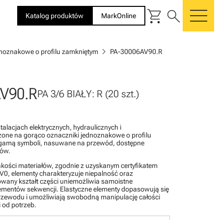
shopping_cart
search
Katalog produktów
MarkOnline
me
chevron_right
dnoznakowe o profilu zamkniętym
PA-30006AV90.R
V90.R
PA 3/6 BIAŁY: R (20 szt.)
alacjach elektrycznych, hydraulicznych i
one na gorąco oznaczniki jednoznakowe o profilu
gamą symboli, nasuwane na przewód, dostępne
rów.
akości materiałów, zgodnie z uzyskanym certyfikatem
0, elementy charakteryzuje niepalność oraz
wany kształt części uniemożliwia samoistne
lementów sekwencji. Elastyczne elementy dopasowują się
rzewodu i umożliwiają swobodną manipulację całości
 od potrzeb.