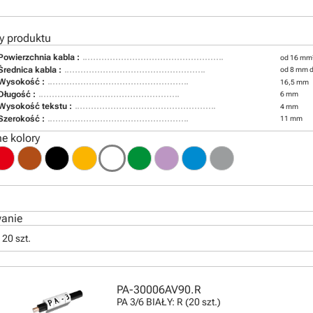
y produktu
Powierzchnia kabla :
od 16 mm
Średnica kabla :
od 8 mm 
Wysokość :
16,5 mm
Długość :
6 mm
Wysokość tekstu :
4 mm
Szerokość :
11 mm
e kolory
anie
20 szt.
PA-30006AV90.R
PA 3/6 BIAŁY: R (20 szt.)