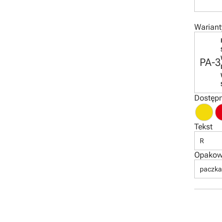
Wariant
PA-3
Dostępn
Tekst
R
Opakow
paczka 