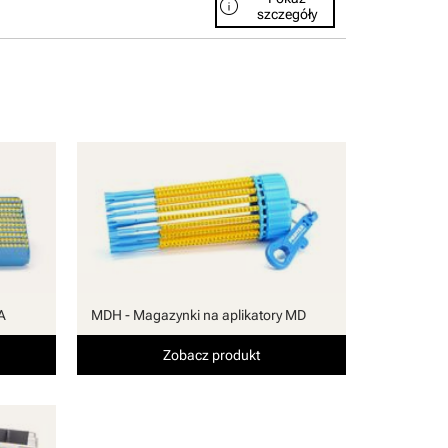
info
szczegóły
A
MDH - Magazynki na aplikatory MD
Zobacz produkt