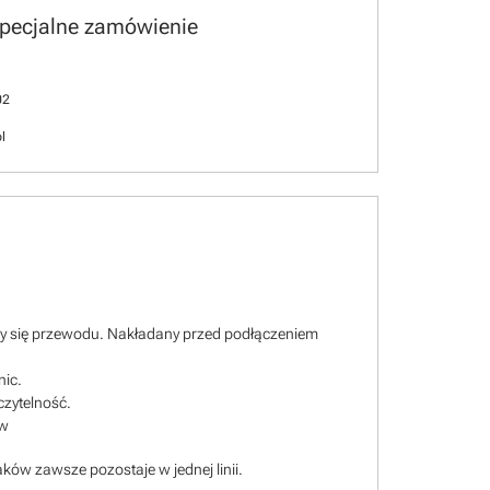
specjalne zamówienie
02
l
ący się przewodu. Nakładany przed podłączeniem
nic.
czytelność.
ów
ków zawsze pozostaje w jednej linii.