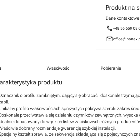
Produkt na 
Dane kontaktowe
call
+48 56 659 08 
mail
office@partex.p
s
Właściwości
Pobieranie
arakterystyka produktu
Oznacznik o profilu zamkniętym, dający się obracać i doskonale trzymaj
kabli.
Unikalny profil o właściwościach sprężystych pokrywa szeroki zakres śred
Doskonale przeciwstawia się działaniu czynników zewnętrznych, wysoka 
Idealnie dopasowany do wąskich listew zaciskowych różnych producent
Właściwie dobrany rozmiar daje gwarancję szybkiej instalacji.
Specjalny kształt sprawia, że sekwencja składająca się z pojedynczych zna