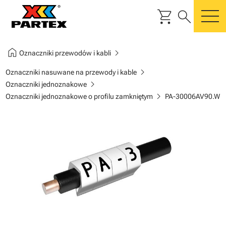
shopping_cart
search
m
home
chevron_right
Oznaczniki przewodów i kabli
chevron_right
Oznaczniki nasuwane na przewody i kable
chevron_right
Oznaczniki jednoznakowe
chevron_right
Oznaczniki jednoznakowe o profilu zamkniętym
PA-30006AV90.W