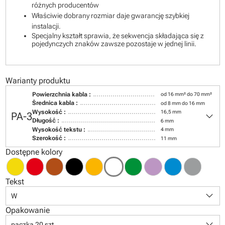
różnych producentów
Właściwie dobrany rozmiar daje gwarancję szybkiej
instalacji.
Specjalny kształt sprawia, że sekwencja składająca się z
pojedynczych znaków zawsze pozostaje w jednej linii.
Warianty produktu
Powierzchnia kabla :
od 16 mm² do 70 mm²
Średnica kabla :
od 8 mm do 16 mm
keyboard_arrow_down
Wysokość :
16,5 mm
PA-3
Długość :
6 mm
Wysokość tekstu :
4 mm
Szerokość :
11 mm
Dostępne kolory
Tekst
keyboard_arrow_down
W
Opakowanie
keyboard_arrow_down
paczka 20 szt.