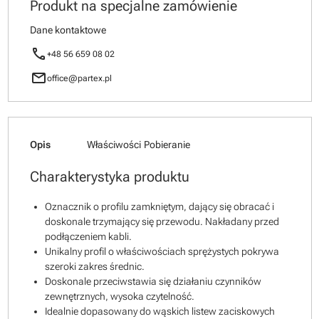
Produkt na specjalne zamówienie
Dane kontaktowe
call
+48 56 659 08 02
mail
office@partex.pl
Opis
Właściwości
Pobieranie
Charakterystyka produktu
Oznacznik o profilu zamkniętym, dający się obracać i
doskonale trzymający się przewodu. Nakładany przed
podłączeniem kabli.
Unikalny profil o właściwościach sprężystych pokrywa
szeroki zakres średnic.
Doskonale przeciwstawia się działaniu czynników
zewnętrznych, wysoka czytelność.
Idealnie dopasowany do wąskich listew zaciskowych