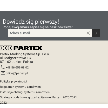
Dowiedz się pierwszy!
Podaj swój email i zapisz się na nasz newsletter
close
chevron_right
Partex Marking Systems Sp. z o.o.
ul. Małgorzatowo 1C
87-162 Lubicz, Polska
call
+48 56 659 08 02
mail
office@partex.pl
Polityka prywatności
Regulamin systemu zamówień
Instrukcja obsługi systemu zamówień
Strategia podatkowa grupy kapitałowej Partex:
2020
2021
2022