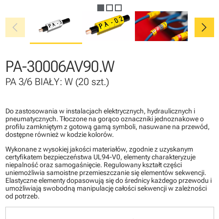
chevron_left
chevron_right
PA-30006AV90.W
PA 3/6 BIAŁY: W (20 szt.)
Do zastosowania w instalacjach elektrycznych, hydraulicznych i
pneumatycznych. Tłoczone na gorąco oznaczniki jednoznakowe o
profilu zamkniętym z gotową gamą symboli, nasuwane na przewód,
dostępne również w kodzie kolorów.
Wykonane z wysokiej jakości materiałów, zgodnie z uzyskanym
certyfikatem bezpieczeństwa UL94-V0, elementy charakteryzuje
niepalność oraz samogaśnięcie. Regulowany kształt części
uniemożliwia samoistne przemieszczanie się elementów sekwencji.
Elastyczne elementy dopasowują się do średnicy każdego przewodu i
umożliwiają swobodną manipulację całości sekwencji w zależności
od potrzeb.