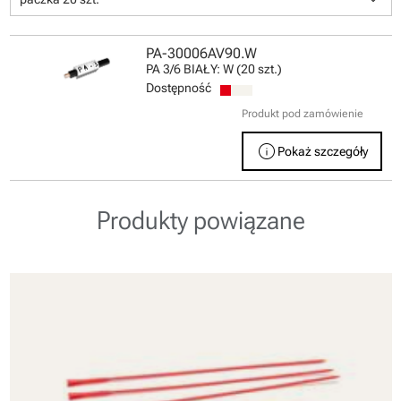
PA-30006AV90.W
PA 3/6 BIAŁY: W (20 szt.)
Dostępność
Produkt pod zamówienie
info
Pokaż szczegóły
Produkty powiązane