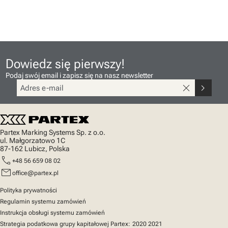
Dowiedz się pierwszy!
Podaj swój email i zapisz się na nasz newsletter
close
chevron_right
Partex Marking Systems Sp. z o.o.
ul. Małgorzatowo 1C
87-162 Lubicz, Polska
call
+48 56 659 08 02
mail
office@partex.pl
Polityka prywatności
Regulamin systemu zamówień
Instrukcja obsługi systemu zamówień
Strategia podatkowa grupy kapitałowej Partex:
2020
2021