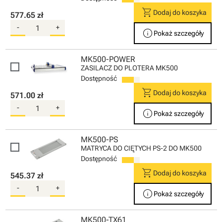
shopping_cart
Dodaj do koszyka
577.65 zł
-
+
info
Pokaż szczegóły
MK500-POWER
ZASILACZ DO PLOTERA MK500
Dostępność
shopping_cart
Dodaj do koszyka
571.00 zł
-
+
info
Pokaż szczegóły
MK500-PS
MATRYCA DO CIĘTYCH PS-2 DO MK500
Dostępność
shopping_cart
Dodaj do koszyka
545.37 zł
-
+
info
Pokaż szczegóły
MK500-TX61