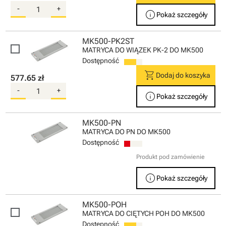
-
+
info
Pokaż szczegóły
MK500-PK2ST
MATRYCA DO WIĄZEK PK-2 DO MK500
Dostępność
shopping_cart
Dodaj do koszyka
577.65 zł
-
+
info
Pokaż szczegóły
MK500-PN
MATRYCA DO PN DO MK500
Dostępność
Produkt pod zamówienie
info
Pokaż szczegóły
MK500-POH
MATRYCA DO CIĘTYCH POH DO MK500
Dostępność