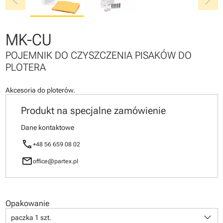
chevron_left
chevron_right
MK-CU
POJEMNIK DO CZYSZCZENIA PISAKÓW DO
PLOTERA
Akcesoria do ploterów.
Produkt na specjalne zamówienie
Dane kontaktowe
call
+48 56 659 08 02
mail
office@partex.pl
Opakowanie
keyboard_arrow_down
paczka 1 szt.