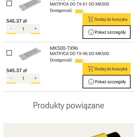
MATRYCA DO TX-61 DO MK500
Dostępność
shopping_cart
Dodaj do koszyka
545.37 zł
-
+
info
Pokaż szczegóły
MK500-TX96
MATRYCA DO TX-96 DO MK500
Dostępność
shopping_cart
Dodaj do koszyka
545.37 zł
-
+
info
Pokaż szczegóły
Produkty powiązane