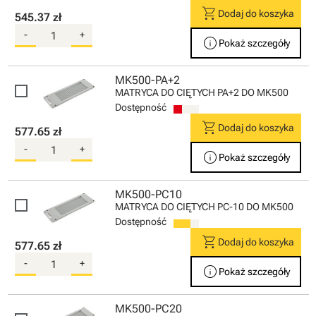
shopping_cart
Dodaj do koszyka
545.37 zł
-
+
info
Pokaż szczegóły
MK500-PA+2
MATRYCA DO CIĘTYCH PA+2 DO MK500
Dostępność
shopping_cart
Dodaj do koszyka
577.65 zł
-
+
info
Pokaż szczegóły
MK500-PC10
MATRYCA DO CIĘTYCH PC-10 DO MK500
Dostępność
shopping_cart
Dodaj do koszyka
577.65 zł
-
+
info
Pokaż szczegóły
MK500-PC20