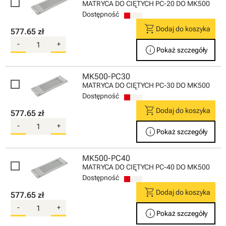
MATRYCA DO CIĘTYCH PC-20 DO MK500
Dostępność
shopping_cart
Dodaj do koszyka
577.65 zł
-
+
info
Pokaż szczegóły
MK500-PC30
MATRYCA DO CIĘTYCH PC-30 DO MK500
Dostępność
shopping_cart
Dodaj do koszyka
577.65 zł
-
+
info
Pokaż szczegóły
MK500-PC40
MATRYCA DO CIĘTYCH PC-40 DO MK500
Dostępność
shopping_cart
Dodaj do koszyka
577.65 zł
-
+
info
Pokaż szczegóły