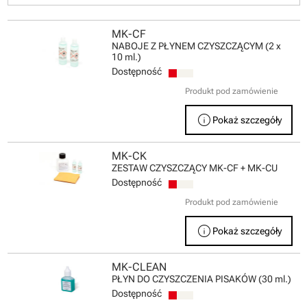
MK-CF
NABOJE Z PŁYNEM CZYSZCZĄCYM (2 x
10 ml.)
Dostępność
Produkt pod zamówienie
info
Pokaż szczegóły
MK-CK
ZESTAW CZYSZCZĄCY MK-CF + MK-CU
Dostępność
Produkt pod zamówienie
info
Pokaż szczegóły
MK-CLEAN
PŁYN DO CZYSZCZENIA PISAKÓW (30 ml.)
Dostępność