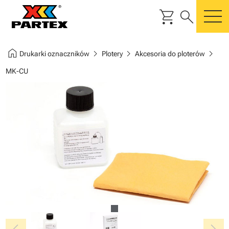
shopping_cart
search
m
home
chevron_right
chevron_right
chevron_right
Drukarki oznaczników
Plotery
Akcesoria do ploterów
MK-CU