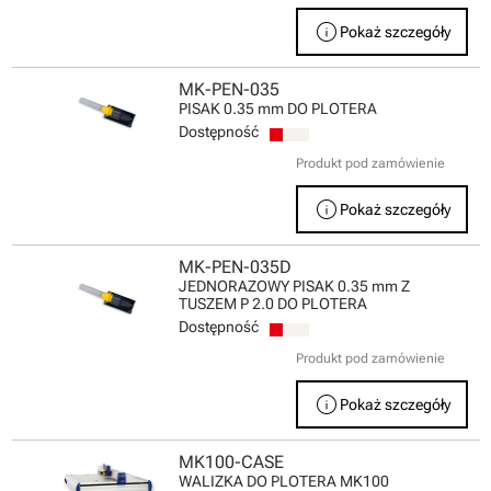
info
Pokaż szczegóły
MK-PEN-035
PISAK 0.35 mm DO PLOTERA
Dostępność
Produkt pod zamówienie
info
Pokaż szczegóły
MK-PEN-035D
JEDNORAZOWY PISAK 0.35 mm Z
TUSZEM P 2.0 DO PLOTERA
Dostępność
Produkt pod zamówienie
info
Pokaż szczegóły
MK100-CASE
WALIZKA DO PLOTERA MK100