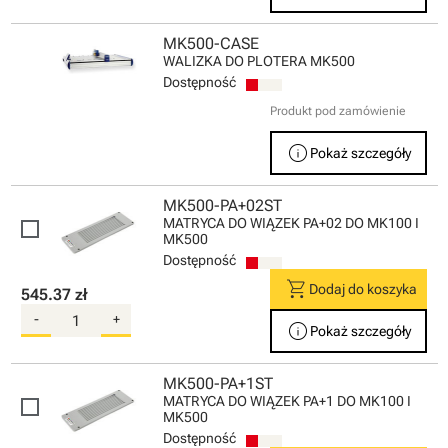
MK500-CASE
WALIZKA DO PLOTERA MK500
Dostępność
Produkt pod zamówienie
info
Pokaż szczegóły
MK500-PA+02ST
MATRYCA DO WIĄZEK PA+02 DO MK100 I
MK500
Dostępność
shopping_cart
Dodaj do koszyka
545.37 zł
-
+
info
Pokaż szczegóły
MK500-PA+1ST
MATRYCA DO WIĄZEK PA+1 DO MK100 I
MK500
Dostępność