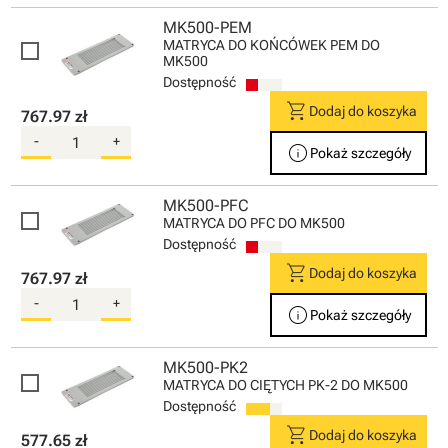
MK500-PEM
MATRYCA DO KOŃCÓWEK PEM DO
MK500
Dostępność
shopping_cart
Dodaj do koszyka
767.97 zł
-
+
info
Pokaż szczegóły
MK500-PFC
MATRYCA DO PFC DO MK500
Dostępność
shopping_cart
Dodaj do koszyka
767.97 zł
-
+
info
Pokaż szczegóły
MK500-PK2
MATRYCA DO CIĘTYCH PK-2 DO MK500
Dostępność
shopping_cart
Dodaj do koszyka
577.65 zł