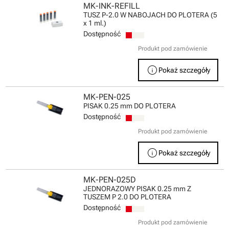
MK-INK-REFILL
TUSZ P-2.0 W NABOJACH DO PLOTERA (5
x 1 ml.)
Dostępność
Produkt pod zamówienie
info
Pokaż szczegóły
MK-PEN-025
PISAK 0.25 mm DO PLOTERA
Dostępność
Produkt pod zamówienie
info
Pokaż szczegóły
MK-PEN-025D
JEDNORAZOWY PISAK 0.25 mm Z
TUSZEM P 2.0 DO PLOTERA
Dostępność
Produkt pod zamówienie