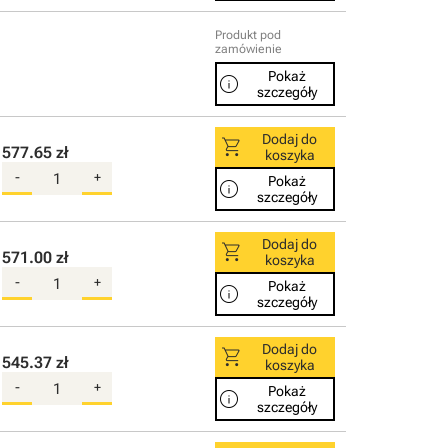
Produkt pod
zamówienie
Pokaż
info
szczegóły
Dodaj do
shopping_cart
577.65 zł
koszyka
-
+
Pokaż
info
szczegóły
Dodaj do
shopping_cart
571.00 zł
koszyka
-
+
Pokaż
info
szczegóły
Dodaj do
shopping_cart
545.37 zł
koszyka
-
+
Pokaż
info
szczegóły