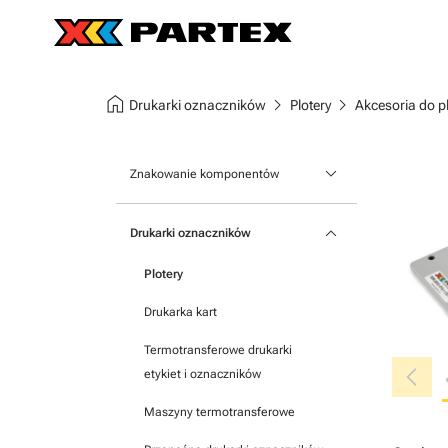
home
chevron_right
chevron_right
Drukarki oznaczników
Plotery
Akcesoria do p
keyboard_arrow_down
Znakowanie komponentów
Oznaczniki aparatury modułowej
keyboard_arrow_down
Drukarki oznaczników
Oznaczniki na listwy zaciskowe
Plotery
Oznaczniki samoprzylepne
Drukarka kart
Termotransferowe drukarki
chevron_left
etykiet i oznaczników
Maszyny termotransferowe