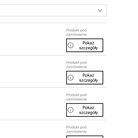
keyboard_arrow_down
Produkt pod
zamówienie
Pokaż
info
szczegóły
Produkt pod
zamówienie
Pokaż
info
szczegóły
Produkt pod
zamówienie
Pokaż
info
szczegóły
Produkt pod
zamówienie