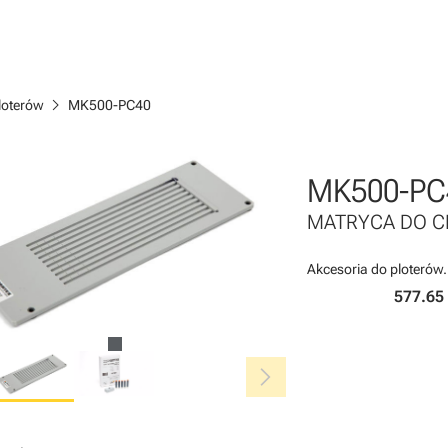
chevron_right
loterów
MK500-PC40
MK500-PC
MATRYCA DO C
Akcesoria do ploterów.
577.65 
chevron_right