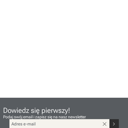
Dowiedz się pierwszy!
Podaj swój email i zapisz się na nasz newsletter
close
chevron_right