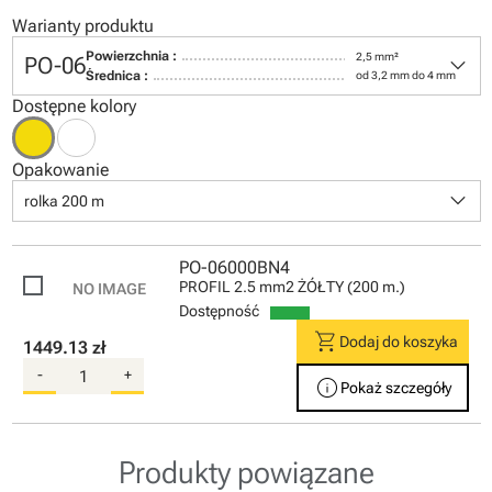
Warianty produktu
keyboard_arrow_down
Powierzchnia :
2,5 mm²
PO-06
Średnica :
od 3,2 mm do 4 mm
Dostępne kolory
Opakowanie
keyboard_arrow_down
rolka 200 m
PO-06000BN4
PROFIL 2.5 mm2 ŻÓŁTY (200 m.)
Dostępność
shopping_cart
Dodaj do koszyka
1449.13 zł
-
+
info
Pokaż szczegóły
Produkty powiązane