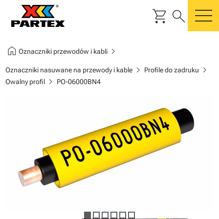
shopping_cart
search
m
home
chevron_right
Oznaczniki przewodów i kabli
chevron_right
chevron_right
Oznaczniki nasuwane na przewody i kable
Profile do zadruku
chevron_right
Owalny profil
PO-06000BN4