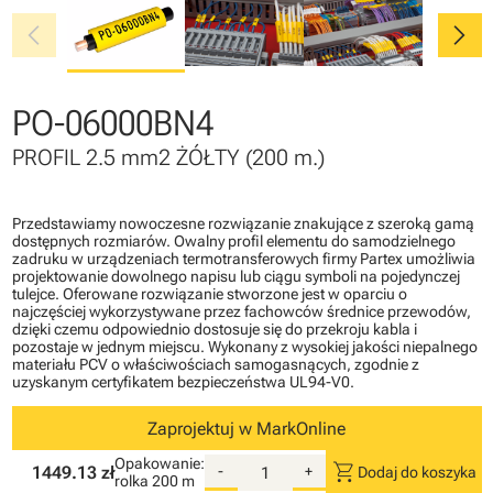
chevron_left
chevron_right
PO-06000BN4
PROFIL 2.5 mm2 ŻÓŁTY (200 m.)
Przedstawiamy nowoczesne rozwiązanie znakujące z szeroką gamą
dostępnych rozmiarów. Owalny profil elementu do samodzielnego
zadruku w urządzeniach termotransferowych firmy Partex umożliwia
projektowanie dowolnego napisu lub ciągu symboli na pojedynczej
tulejce. Oferowane rozwiązanie stworzone jest w oparciu o
najczęściej wykorzystywane przez fachowców średnice przewodów,
dzięki czemu odpowiednio dostosuje się do przekroju kabla i
pozostaje w jednym miejscu. Wykonany z wysokiej jakości niepalnego
materiału PCV o właściwościach samogasnących, zgodnie z
uzyskanym certyfikatem bezpieczeństwa UL94-V0.
Zaprojektuj w MarkOnline
Opakowanie:
shopping_cart
1449.13 zł
-
+
Dodaj do koszyka
rolka
200 m