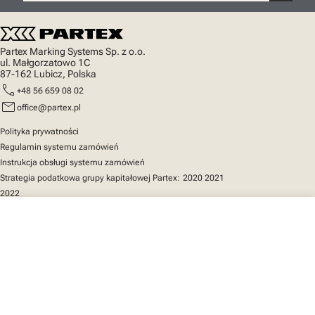
Partex Marking Systems Sp. z o.o.
ul. Małgorzatowo 1C
87-162 Lubicz, Polska
call
+48 56 659 08 02
mail
office@partex.pl
Polityka prywatności
Regulamin systemu zamówień
Instrukcja obsługi systemu zamówień
Strategia podatkowa grupy kapitałowej Partex:
2020
2021
2022
close
Twój koszyk
Szybki dostęp
Katalog produktów
MarkOnline
Aktualności
Wsparcie